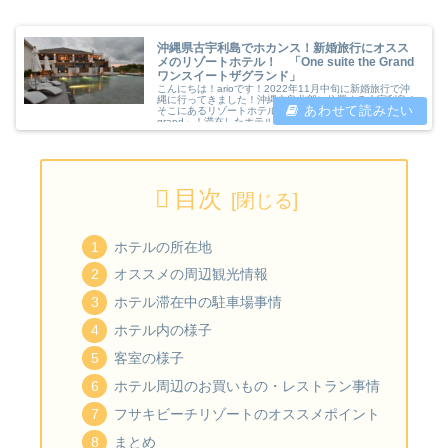
沖縄県古宇利島でホカンス！新婚旅行にオスス
メのリゾートホテル！ 「One suite the Grand
ワンスイートザグランド」
こんにちは！arioです！2022年11月中旬に新婚旅行で沖
縄に行ってきました！沖縄本島北部に位置する古宇利島！
そこにあるリゾートホテルが「one suite the
grand」！滞在したホテルにて旅行中で最も感...
目次
ホテルの所在地
オススメの周辺観光情報
ホテル滞在中の駐車場事情
ホテル内の様子
客室の様子
ホテル周辺のお買いもの・レストラン事情
フサキビーチリゾートのオススメポイント
まとめ