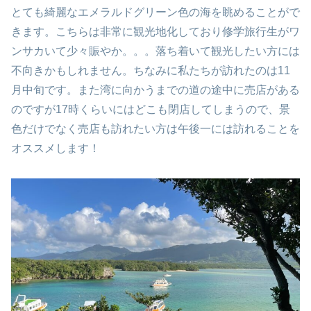
とても綺麗なエメラルドグリーン色の海を眺めることがで
きます。こちらは非常に観光地化しており修学旅行生がワ
ンサカいて少々賑やか。。。落ち着いて観光したい方には
不向きかもしれません。ちなみに私たちが訪れたのは11
月中旬です。また湾に向かうまでの道の途中に売店がある
のですが17時くらいにはどこも閉店してしまうので、景
色だけでなく売店も訪れたい方は午後一には訪れることを
オススメします！