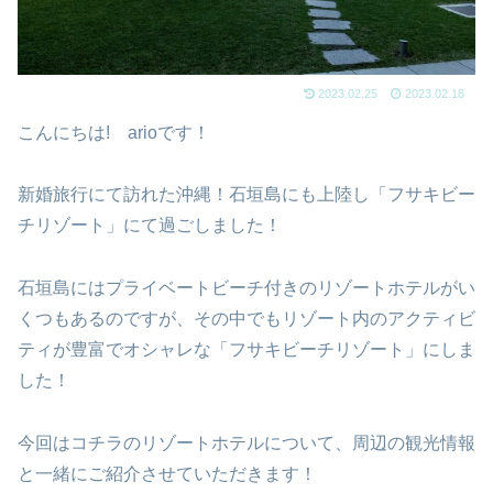
2023.02.25
2023.02.18
こんにちは! arioです！
新婚旅行にて訪れた沖縄！石垣島にも上陸し「フサキビー
チリゾート」にて過ごしました！
石垣島にはプライベートビーチ付きのリゾートホテルがい
くつもあるのですが、その中でもリゾート内のアクティビ
ティが豊富でオシャレな「フサキビーチリゾート」にしま
した！
今回はコチラのリゾートホテルについて、周辺の観光情報
と一緒にご紹介させていただきます！