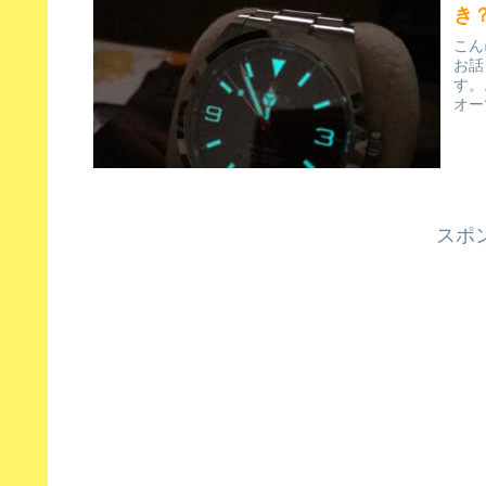
き
こん
お話
す。
オー
スポ