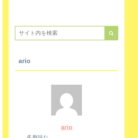
ario
ario
多趣味な