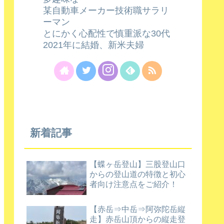
某自動車メーカー技術職サラリ
ーマン
とにかく心配性で慎重派な30代
2021年に結婚、新米夫婦
新着記事
【蝶ヶ岳登山】三股登山口
からの登山道の特徴と初心
者向け注意点をご紹介！
【赤岳⇒中岳⇒阿弥陀岳縦
走】赤岳山頂からの縦走登