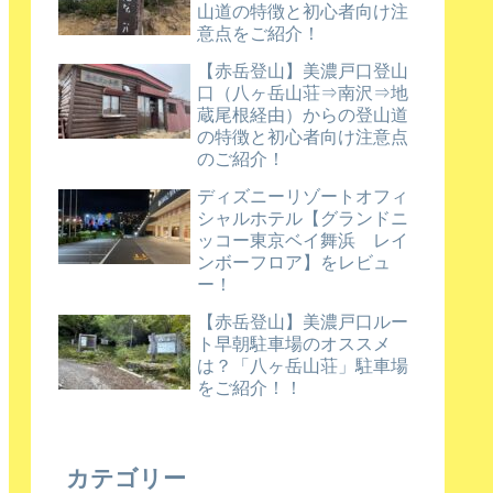
山道の特徴と初心者向け注
意点をご紹介！
【赤岳登山】美濃戸口登山
口（八ヶ岳山荘⇒南沢⇒地
蔵尾根経由）からの登山道
の特徴と初心者向け注意点
のご紹介！
ディズニーリゾートオフィ
シャルホテル【グランドニ
ッコー東京ベイ舞浜 レイ
ンボーフロア】をレビュ
ー！
【赤岳登山】美濃戸口ルー
ト早朝駐車場のオススメ
は？「八ヶ岳山荘」駐車場
をご紹介！！
カテゴリー