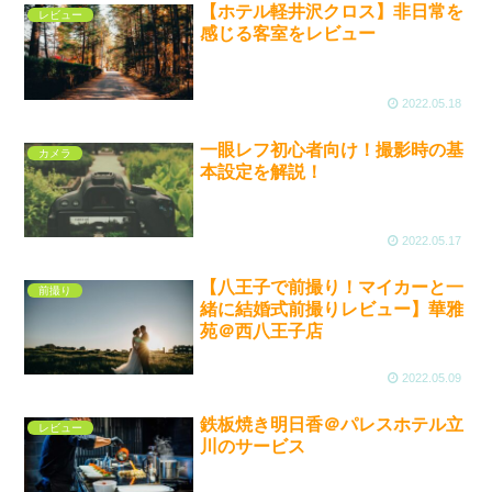
【ホテル軽井沢クロス】非日常を
レビュー
感じる客室をレビュー
2022.05.18
一眼レフ初心者向け！撮影時の基
カメラ
本設定を解説！
2022.05.17
【八王子で前撮り！マイカーと一
前撮り
緒に結婚式前撮りレビュー】華雅
苑＠西八王子店
2022.05.09
鉄板焼き明日香＠パレスホテル立
レビュー
川のサービス