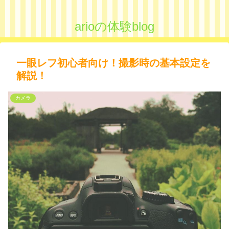
arioの体験blog
一眼レフ初心者向け！撮影時の基本設定を
解説！
カメラ