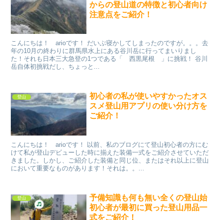
からの登山道の特徴と初心者向け
注意点をご紹介！
こんにちは！ arioです！ だいぶ寝かしてしまったのですが。。。去
年の10月の終わりに群馬県水上にある谷川岳に行ってまいりまし
た！それも日本三大急登の1つである「 西黒尾根 」に挑戦！ 谷川
岳自体初挑戦だし、ちょっと...
初心者の私が使いやすかったオス
登山
スメ登山用アプリの使い分け方を
ご紹介！
こんにちは！ arioです！ 以前、私のブログにて登山初心者の方にむ
けて私が登山デビューした時に揃えた装備一式をご紹介させていただ
きました。しかし、ご紹介した装備と同じ位、またはそれ以上に登山
において重要なものがあります！それは。。...
予備知識も何も無い全くの登山始
登山
初心者が最初に買った登山用品一
式をご紹介！