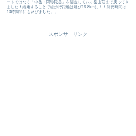
ートではなく「中岳・阿弥陀岳」を縦走して八ヶ岳山荘まで戻ってき
ました！縦走することで総歩行距離は延び16.8kmに！！所要時間は
10時間半にも及びました。。...
スポンサーリンク