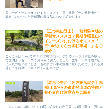
登山デビューを考えている方に向けて、登山経験10年の経験者から
教えていただいた最低限の装備品について紹介します！
【三つ峠山登山】 無料駐車場の
趣味関係
早朝オススメは？長期休暇登山ハ
イシーズンにおけるオススメ「
三つ峠さくら公園駐車場 」をご
紹介！
こんにちは！arioです！ 2023年のゴールデンウィークは有給を取っ
て世間よりも一日早くお休みに突入しました！去年、年末休暇の初日
に人気の塔ノ岳に行き、ものすごい車の混雑に驚いたので、それを見
越して平日登山です！以下の記事では、三...
【赤岳⇒中岳⇒阿弥陀岳縦走】赤
登山
岳山頂からの縦走登山道の特徴と
初心者向け注意点をご紹介！
こんにちは！arioです！ 前回ご紹介した赤岳登山の帰り道は、同じル