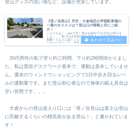
登山グッズの洗い場など、設備が充実しています。
【塔ノ岳登山】丹沢・大倉地区の早朝駐車場の
一番のオススメは？登山口の情報と共にご紹
介！
こんにちは！ arioです！登山を始めて1か月ほど経ちま
した。。。気づけば今回の塔ノ岳を合わせて全部で3つを
制覇！どんどん楽しくなっています笑塔ノ岳を早朝から登
山するにあたって、意外と早朝から停めら...
30代男性の私で登り約三時間、下り約2時間掛かりまし
た。私は普段デスクワーク基本で、運動は基本していませ
ん。週末のウィンドウショッピングで1日中歩き回るレベ
ルの運動量です。まだ登山初心者なので身体の鍛え具合は
甘い状態です。。。
大倉からの登山道入り口には「塔ノ岳登山は富士山登山
に匹敵するくらいの標高差がある登山！」と書かれていま
す！