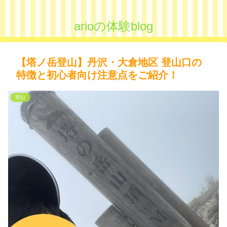
arioの体験blog
【塔ノ岳登山】丹沢・大倉地区 登山口の
特徴と初心者向け注意点をご紹介！
登山