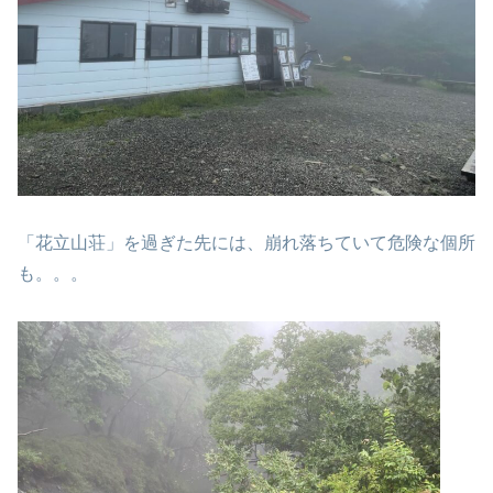
「花立山荘」を過ぎた先には、崩れ落ちていて危険な個所
も。。。